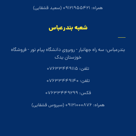
همراه: 09121955421 (سعید قشقایی)
شعبه بندرعباس
بندرعباس: سه راه جهانبار - روبروی دانشگاه پیام نور - فروشگاه
خوزستان یدک
تلفن: 07633449115
تلفن: 07633449140
فکس: 07633449299
همراه: 09121000876 (سیروس قشقایی)