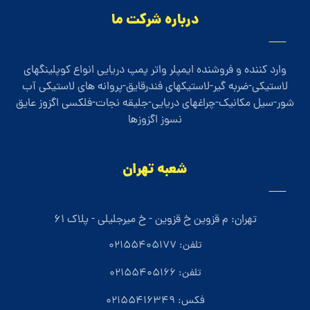
درباره شرکت ما
وارد کننده و فروشنده ایمپلر واتر پمپ دریایی انواع کوپلینگهای
لاستیکی-ضربه گیر-لاستیکهای فندرقایق-پروانه های لاستیکی آب
شور-سیل مکانیک-چراغهای دریایی-جلیقه نجات-فلکسی اگزوز عایق
نسوز اگزوزها
شعبه تهران
تهران: م قزوین خ قزوین - خ میرجلیلی - پلاک 61
تلفن: 02155405177
تلفن: 02155405166
فکس: 02155416349