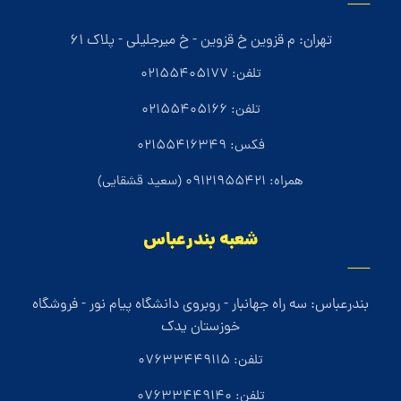
تهران: م قزوین خ قزوین - خ میرجلیلی - پلاک 61
تلفن: 02155405177
تلفن: 02155405166
فکس: 02155416349
همراه: 09121955421 (سعید قشقایی)
شعبه بندرعباس
بندرعباس: سه راه جهانبار - روبروی دانشگاه پیام نور - فروشگاه
خوزستان یدک
تلفن: 07633449115
تلفن: 07633449140